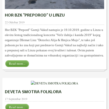
HOR BZK "PREPOROD" U LINZU
22 Oktobar 2019
Hor BZK "Prepord" Gornji Vakuf nastupio je 19.10.2019. godine u Linzu u
okviru šestog tradicionalnog koncerta "Veče ilahija i kasida 2019" kojeg
organizuje Džemat Linz "Đerzelez Alija & Hrnjica Mujo", te tako još
jednom po ko zna koji put predstavio Gornji Vakuf na najbolji naćin i tako
u prepunoj sali u Linzu pokazao svoj kvalitet i talenat. Ovim putem
zahvaljujemo se domaćinima na vrhunskoj organizaciji i na gostoprimstvu.
Read more...
DEVETA SMOTRA FOLKLORA
17 Septembar 2019
Read more...