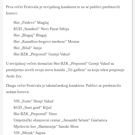
Prva večer Festivala je revijalnog karaktera te su se publici predstavili
horovi:
Hor „Firdevs“ Maglaj
KUD „Stambol“ Novi Pazar Srbija
Hor „Blagaj“ Blagaj
Hor „Karadžoz-begove medrese“ Mostar
Hor „Bilal“ Janja
Hor BZK „Preporod“ Gornji Vakuf
U revijalnoj večeri domaćini Hor BZK „Preporod“ Gornji Vakuf su
premijerno izveli svoju novu kasidu „Tri gafleta“ za koju tekst potpisuje
Avdo Zec.
Druga večer Festivala je takmičarskog karaktera. Publici se predstavilo
sedam horova:
VIS „Forte“ Donji Vakuf
KUD „Stari grad“ Ključ
Hor BZK „Preporod“ Vitez
Umjetnički obrazovni centar „Ansambl Selam“ Gračanica
Mješoviti hor „Harmonija“ Sanski Most
VIS „Merak“ Sapna