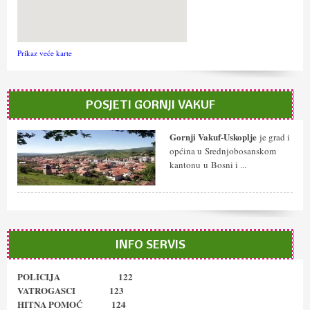
Prikaz veće karte
POSJETI GORNJI VAKUF
Gornji Vakuf-Uskoplje
je grad i
općina u Srednjobosanskom
kantonu u Bosni i ...
INFO SERVIS
POLICIJA 122
VATROGASCI 123
HITNA POMOĆ 124