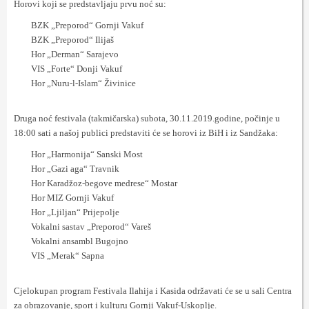
Horovi koji se predstavljaju prvu noć su:
BZK „Preporod“ Gornji Vakuf
BZK „Preporod“ Ilijaš
Hor „Derman“ Sarajevo
VIS „Forte“ Donji Vakuf
Hor „Nuru-l-Islam“ Živinice
Druga noć festivala (takmičarska) subota, 30.11.2019.godine, počinje u
18:00 sati a našoj publici predstaviti će se horovi iz BiH i iz Sandžaka:
Hor „Harmonija“ Sanski Most
Hor „Gazi aga“ Travnik
Hor Karadžoz-begove medrese“ Mostar
Hor MIZ Gornji Vakuf
Hor „Ljiljan“ Prijepolje
Vokalni sastav „Preporod“ Vareš
Vokalni ansambl Bugojno
VIS „Merak“ Sapna
Cjelokupan program Festivala Ilahija i Kasida održavati će se u sali Centra
za obrazovanje, sport i kulturu Gornji Vakuf-Uskoplje.