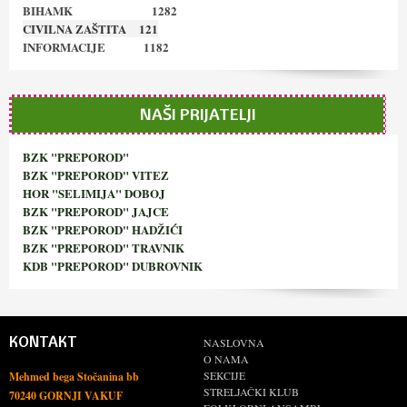
BIHAMK 1282
CIVILNA ZAŠTITA 121
INFORMACIJE 1182
NAŠI PRIJATELJI
BZK "PREPOROD"
BZK "PREPOROD" VITEZ
HOR "SELIMIJA" DOBOJ
BZK "PREPOROD" JAJCE
BZK "PREPOROD" HADŽIĆI
BZK "PREPOROD" TRAVNIK
KDB "PREPOROD" DUBROVNIK
KONTAKT
NASLOVNA
O NAMA
SEKCIJE
Mehmed bega Stočanina bb
STRELJAČKI KLUB
70240 GORNJI VAKUF