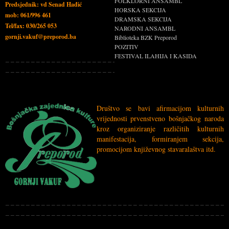
FOLKLORNI ANSAMBL
Predsjednik: vd Senad Hađić
HORSKA SEKCIJA
mob: 061/996 461
DRAMSKA SEKCIJA
Tel/fax: 030/265 053
NARODNI ANSAMBL
gornji.vakuf@preporod.ba
Biblioteka BZK Preporod
POZITIV
FESTIVAL ILAHIJA I KASIDA
Društvo se bavi afirmacijom kulturnih
vrijednosti prvenstveno
bošnjačkog
naroda
kroz organiziranje različitih kulturnih
manifestacija, formiranjem sekcija,
promocijom književnog stavaralaštva itd.