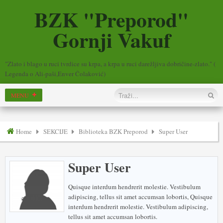
BZK "Preporod"
Gornji Vakuf
"Zlato i blago u ruci tvrdice su krpa, a krpa u ruci darežljiva dobričine-zlato." (
Legenda o Ali-paši,Enver Čolaković)
Home
SEKCIJE
Biblioteka BZK Preporod
Super User
Super User
Quisque interdum hendrerit molestie. Vestibulum
adipiscing, tellus sit amet accumsan lobortis, Quisque
interdum hendrerit molestie. Vestibulum adipiscing,
tellus sit amet accumsan lobortis.