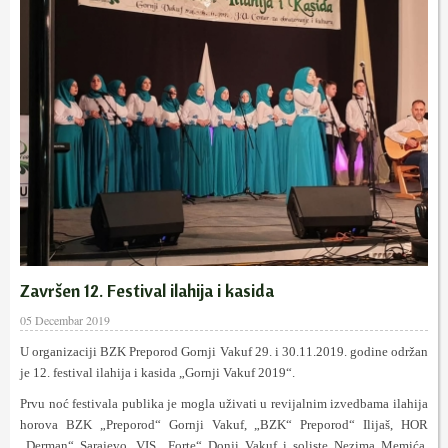
Završen 12. Festival ilahija i kasida
05 Decembar 2019
U organizaciji BZK Preporod Gornji Vakuf 29. i 30.11.2019. godine održan
je 12. festival ilahija i kasida „Gornji Vakuf 2019“.
Prvu noć festivala publika je mogla uživati u revijalnim izvedbama ilahija
horova BZK „Preporod“ Gornji Vakuf, „BZK“ Preporod“ Ilijaš, HOR
„Derman“ Sarajevo, VIS „Forte“ Donji Vakuf i soliste Nezima Memića.