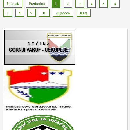
Početak
Prethodna
1
2
3
4
5
6
7
8
9
10
Sljedeća
Kraj