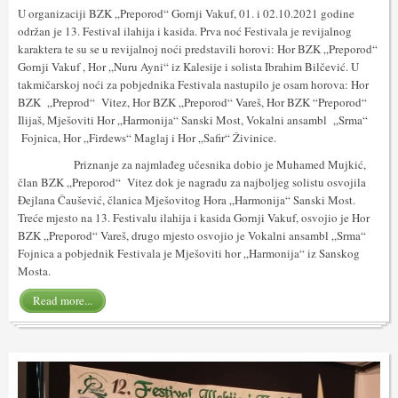
U organizaciji BZK „Preporod“ Gornji Vakuf, 01. i 02.10.2021 godine
održan je 13. Festival ilahija i kasida. Prva noć Festivala je revijalnog
karaktera te su se u revijalnoj noći predstavili horovi: Hor BZK „Preporod“
Gornji Vakuf , Hor „Nuru Ayni“ iz Kalesije i solista Ibrahim Bilčević. U
takmičarskoj noći za pobjednika Festivala nastupilo je osam horova: Hor
BZK „Preprod“ Vitez, Hor BZK „Preporod“ Vareš, Hor BZK “Preporod“
Ilijaš, Mješoviti Hor „Harmonija“ Sanski Most, Vokalni ansambl „Srma“
Fojnica, Hor „Firdews“ Maglaj i Hor „Safir“ Živinice.
Priznanje za najmlađeg učesnika dobio je Muhamed Mujkić,
član BZK „Preporod“ Vitez dok je nagradu za najboljeg solistu osvojila
Đejlana Čaušević, članica Mješovitog Hora „Harmonija“ Sanski Most.
Treće mjesto na 13. Festivalu ilahija i kasida Gornji Vakuf, osvojio je Hor
BZK „Preporod“ Vareš, drugo mjesto osvojio je Vokalni ansambl „Srma“
Fojnica a pobjednik Festivala je Mješoviti hor „Harmonija“ iz Sanskog
Mosta.
Read more...