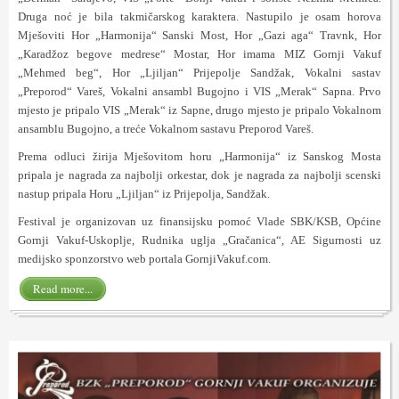
Druga noć je bila takmičarskog karaktera. Nastupilo je osam horova
Mješoviti Hor „Harmonija“ Sanski Most, Hor „Gazi aga“ Travnk, Hor
„Karadžoz begove medrese“ Mostar, Hor imama MIZ Gornji Vakuf
„Mehmed beg“, Hor „Ljiljan“ Prijepolje Sandžak, Vokalni sastav
„Preporod“ Vareš, Vokalni ansambl Bugojno i VIS „Merak“ Sapna. Prvo
mjesto je pripalo VIS „Merak“ iz Sapne, drugo mjesto je pripalo Vokalnom
ansamblu Bugojno, a treće Vokalnom sastavu Preporod Vareš.
Prema odluci žirija Mješovitom horu „Harmonija“ iz Sanskog Mosta
pripala je nagrada za najbolji orkestar, dok je nagrada za najbolji scenski
nastup pripala Horu „Ljiljan“ iz Prijepolja, Sandžak.
Festival je organizovan uz finansijsku pomoć Vlade SBK/KSB, Općine
Gornji Vakuf-Uskoplje, Rudnika uglja „Gračanica“, AE Sigurnosti uz
medijsko sponzorstvo web portala GornjiVakuf.com.
Read more...