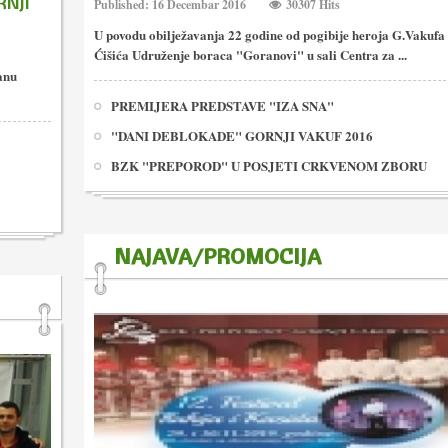
RNJI
Published: 16 Decembar 2016
30307 Hits
U povodu obilježavanja 22 godine od pogibije heroja G.Vakuf
Ćišića Udruženje boraca "Goranovi" u sali Centra za ...
anu
PREMIJERA PREDSTAVE "IZA SNA"
"DANI DEBLOKADE" GORNJI VAKUF 2016
BZK "PREPOROD" U POSJETI CRKVENOM ZBORU
NAJAVA/PROMOCIJA