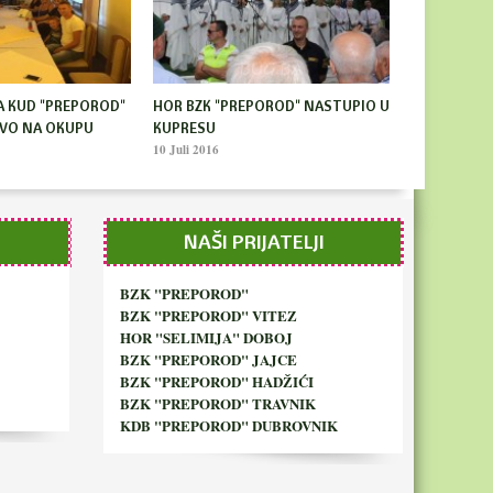
rnji Vakuf uručena
Visočko ljeto 2013 - Program Dana
ica
kulture i sporta
26 Decembar 2013
NAŠI PRIJATELJI
BZK "PREPOROD"
BZK "PREPOROD" VITEZ
HOR "SELIMIJA" DOBOJ
BZK "PREPOROD" JAJCE
BZK "PREPOROD" HADŽIĆI
BZK "PREPOROD" TRAVNIK
KDB "PREPOROD" DUBROVNIK