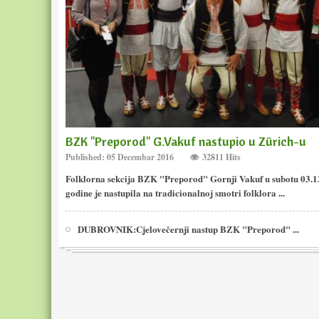
BZK "Preporod" G.Vakuf nastupio u Zürich-u
Published: 05 Decembar 2016
32811 Hits
Folklorna sekcija BZK "Preporod" Gornji Vakuf u subotu 03.1
godine je nastupila na tradicionalnoj smotri folklora ...
DUBROVNIK:Cjelovečernji nastup BZK "Preporod" ...