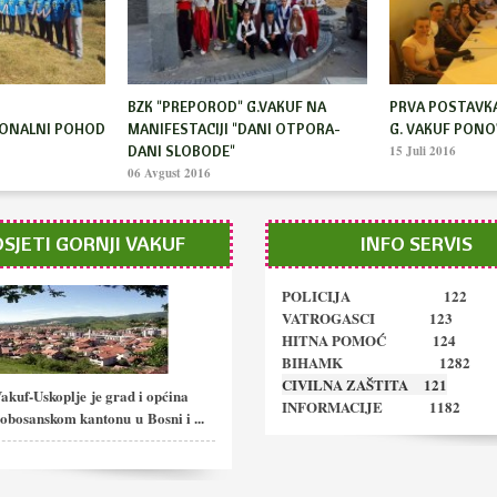
 Vakuf uručena
BZK "Preporod" Gornji Vakuf u
BZK Preporod Go
Gracu: nastavak putovanja
posebna zahvaln
20 Januar 2014
12 Januar 2014
SJETI GORNJI VAKUF
INFO SERVIS
POLICIJA 122
VATROGASCI 123
HITNA POMOĆ 124
BIHAMK 1282
CIVILNA ZAŠTITA 121
akuf-Uskoplje
je grad i općina
INFORMACIJE 1182
obosanskom kantonu u Bosni i ...