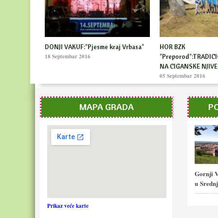
BZK "PREPOROD": SMOTRA
BZK Preporod Gornji
FOLKLORA NOVI TRAVNIK
zahvalnica
06 Juni 2016
03 Mart 2014
MAPA GRADA
PO
Gornji V
u Srednj
Prikaz veće karte