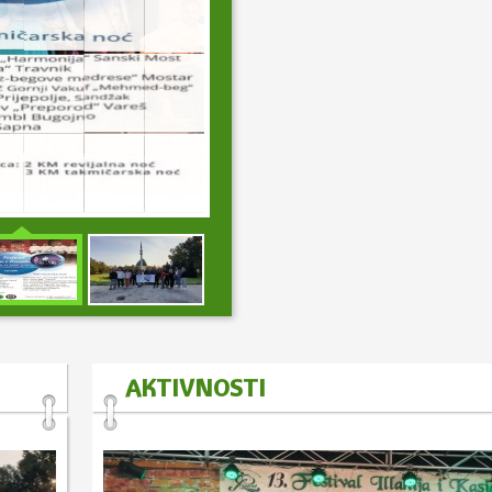
 kulture „Preporod“ Gornji
AKTIVNOSTI