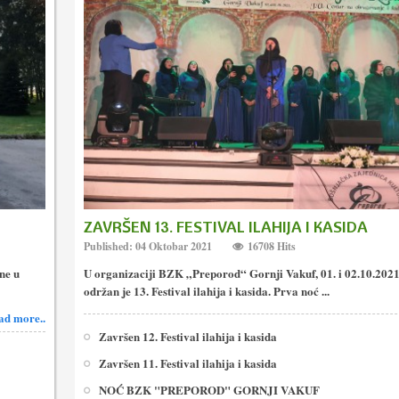
ZAVRŠEN 13. FESTIVAL ILAHIJA I KASIDA
Published: 04 Oktobar 2021
16708 Hits
ne u
U organizaciji BZK „Preporod“ Gornji Vakuf, 01. i 02.10.202
održan je 13. Festival ilahija i kasida. Prva noć ...
ad more..
Završen 12. Festival ilahija i kasida
Završen 11. Festival ilahija i kasida
NOĆ BZK "PREPOROD" GORNJI VAKUF