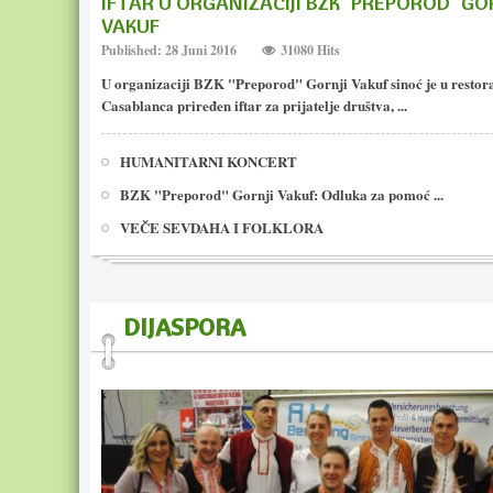
IFTAR U ORGANIZACIJI BZK "PREPOROD" GO
VAKUF
Published: 28 Juni 2016
31080 Hits
U organizaciji BZK "Preporod" Gornji Vakuf sinoć je u restor
Casablanca priređen iftar za prijatelje društva, ...
HUMANITARNI KONCERT
BZK "Preporod" Gornji Vakuf: Odluka za pomoć ...
VEČE SEVDAHA I FOLKLORA
DIJASPORA