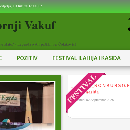
eptembar 2016 12:12
nedjelja, 10 Juli 2016 00:05
rnji Vakuf
čine-zlato." ( Legenda o Ali-paši,Enver Čolaković)
E
POZITIV
FESTIVAL ILAHIJA I KASIDA
_________K O N K U R S 17. F
ilahija i kasida
Published: 02 Septembar 2025