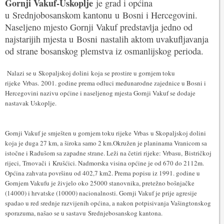
Gornji Vakuf-Uskoplje
je grad i općina
u Srednjobosanskom kantonu u Bosni i Hercegovini.
Naseljeno mjesto Gornji Vakuf predstavlja jedno od
najstarijih mjesta u Bosni nastalih aktom uvakufljavanja
od strane bosanskog plemstva iz osmanlijskog perioda.
Nalazi se u Skopaljskoj dolini koja se prostire u gornjem toku
rijeke Vrbas. 2001. godine prema odluci međunarodne zajednice u Bosni i
Hercegovini nazivu općine i naseljenog mjesta Gornji Vakuf se dodaje
nastavak Uskoplje.
Gornji Vakuf je smješten u gornjem toku rijeke Vrbas u Skopaljskoj dolini
koja je duga 27 km, a široka samo 2 km.Okružen je planinama Vranicom sa
istočne i Radušom sa zapadne strane. Leži na četiri rijeke: Vrbasu, Bistričkoj
rijeci, Trnovači i Krušćici. Nadmorska visina općine je od 670 do 2112m.
Općina zahvata površinu od 402,7 km2. Prema popisu iz 1991. godine u
Gornjem Vakufu je živjelo oko 25000 stanovnika, pretežno bošnjačke
(14000) i hrvatske (10000) nacionalnosti. Gornji Vakuf je prije agresije
spadao u red srednje razvijenih općina, a nakon potpisivanja Vašingtonskog
sporazuma, našao se u sastavu Srednjebosanskog kantona.