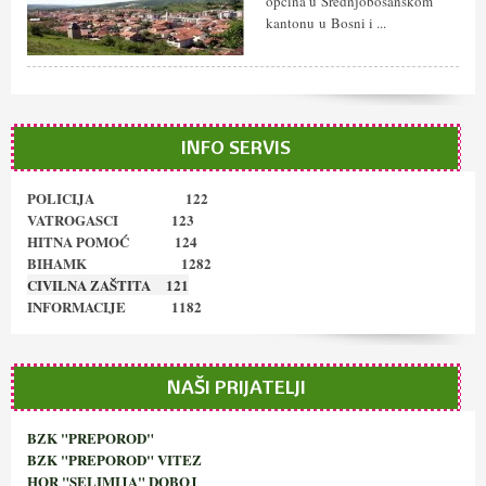
općina u Srednjobosanskom
kantonu u Bosni i ...
INFO SERVIS
POLICIJA 122
VATROGASCI 123
HITNA POMOĆ 124
BIHAMK 1282
CIVILNA ZAŠTITA 121
INFORMACIJE 1182
NAŠI PRIJATELJI
BZK "PREPOROD"
BZK "PREPOROD" VITEZ
HOR "SELIMIJA" DOBOJ