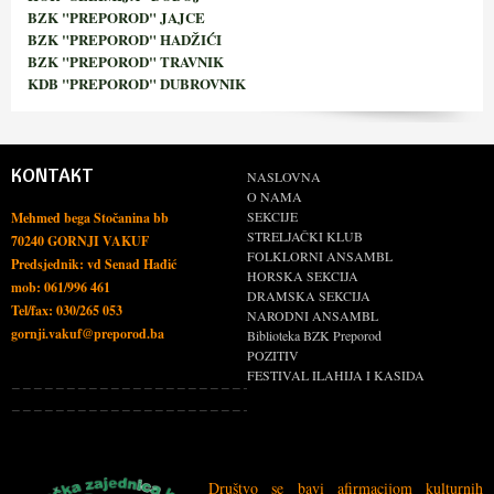
BZK "PREPOROD" JAJCE
BZK "PREPOROD" HADŽIĆI
BZK "PREPOROD" TRAVNIK
KDB "PREPOROD" DUBROVNIK
KONTAKT
NASLOVNA
O NAMA
SEKCIJE
Mehmed bega Stočanina bb
STRELJAČKI KLUB
70240 GORNJI VAKUF
FOLKLORNI ANSAMBL
Predsjednik: vd Senad Hađić
HORSKA SEKCIJA
mob: 061/996 461
DRAMSKA SEKCIJA
Tel/fax: 030/265 053
NARODNI ANSAMBL
gornji.vakuf@preporod.ba
Biblioteka BZK Preporod
POZITIV
FESTIVAL ILAHIJA I KASIDA
Društvo se bavi afirmacijom kulturnih