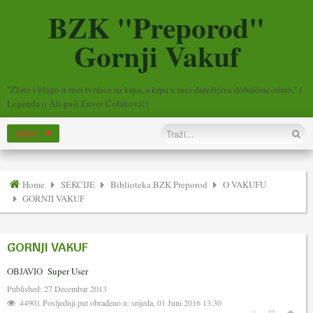
BZK "Preporod"
Gornji Vakuf
"Zlato i blago u ruci tvrdice su krpa, a krpa u ruci darežljiva dobričine-zlato." (
Legenda o Ali-paši,Enver Čolaković)
Home
SEKCIJE
Biblioteka BZK Preporod
O VAKUFU
GORNJI VAKUF
GORNJI VAKUF
OBJAVIO
Super User
Published: 27 Decembar 2013
44901
Posljednji put obrađeno u: srijeda, 01 Juni 2016 13:30