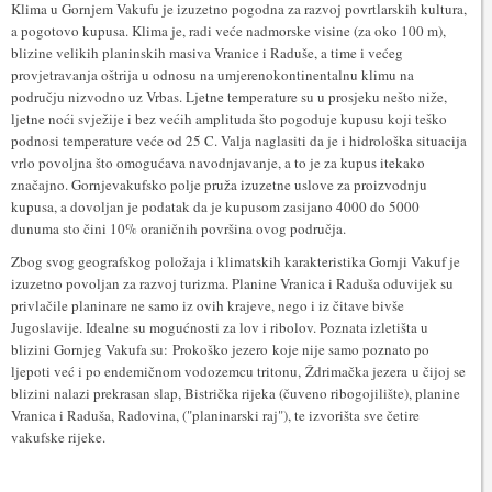
Klima u Gornjem Vakufu je izuzetno pogodna za razvoj povrtlarskih kultura,
a pogotovo kupusa. Klima je, radi veće nadmorske visine (za oko 100 m),
blizine velikih planinskih masiva Vranice i Raduše, a time i većeg
provjetravanja oštrija u odnosu na umjerenokontinentalnu klimu na
području nizvodno uz Vrbas. Ljetne temperature su u prosjeku nešto niže,
ljetne noći svježije i bez većih amplituda što pogoduje kupusu koji teško
podnosi temperature veće od 25 C. Valja naglasiti da je i hidrološka situacija
vrlo povoljna što omogućava navodnjavanje, a to je za kupus itekako
značajno. Gornjevakufsko polje pruža izuzetne uslove za proizvodnju
kupusa, a dovoljan je podatak da je kupusom zasijano 4000 do 5000
dunuma sto čini 10% oraničnih površina ovog područja.
Zbog svog geografskog položaja i klimatskih karakteristika Gornji Vakuf je
izuzetno povoljan za razvoj turizma. Planine Vranica i Raduša oduvijek su
privlačile planinare ne samo iz ovih krajeve, nego i iz čitave bivše
Jugoslavije. Idealne su mogućnosti za lov i ribolov. Poznata izletišta u
blizini Gornjeg Vakufa su: Prokoško jezero koje nije samo poznato po
ljepoti već i po endemičnom vodozemcu tritonu, Ždrimačka jezera u čijoj se
blizini nalazi prekrasan slap, Bistrička rijeka (čuveno ribogojilište), planine
Vranica i Raduša, Radovina, ("planinarski raj"), te izvorišta sve četire
vakufske rijeke.