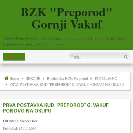
BZK "Preporod"
Gornji Vakuf
"Zlato i blago u ruci tvrdice su krpa, a krpa u ruci darežljiva dobričine-zlato." (
Legenda o Ali-paši,Enver Čolaković)
Home
SEKCIJE
Biblioteka BZK Preporod
POPULARNO
PRVA POSTAVKA KUD "PREPOROD" G. VAKUF PONOVO NA OKUPU
PRVA POSTAVKA KUD "PREPOROD" G. VAKUF
PONOVO NA OKUPU
OBJAVIO
Super User
Published: 15 Juli 2016