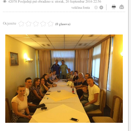
42078
Posljednji put obrađeno u: utorak, 20 Septembar 2016 22:56
veličina fonta
Ocjenite
(0 glasova)