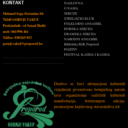
KONTAKT
NASLOVNA
O NAMA
SEKCIJE
Mehmed bega Stočanina bb
STRELJAČKI KLUB
70240 GORNJI VAKUF
FOLKLORNI ANSAMBL
Predsjednik: vd Senad Hađić
HORSKA SEKCIJA
mob: 061/996 461
DRAMSKA SEKCIJA
Tel/fax: 030/265 053
NARODNI ANSAMBL
gornji.vakuf@preporod.ba
Biblioteka BZK Preporod
POZITIV
FESTIVAL ILAHIJA I KASIDA
Društvo se bavi afirmacijom kulturnih
vrijednosti prvenstveno
bošnjačkog
naroda
kroz organiziranje različitih kulturnih
manifestacija, formiranjem sekcija,
promocijom književnog stavaralaštva itd.