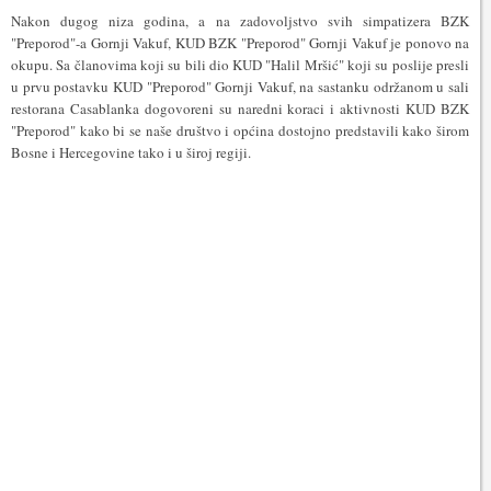
Nakon dugog niza godina, a na zadovoljstvo svih simpatizera BZK
"Preporod"-a Gornji Vakuf, KUD BZK "Preporod" Gornji Vakuf je ponovo na
okupu. Sa članovima koji su
bili dio KUD "Halil Mršić" koji su poslije presli
u prvu postavku KUD "Preporod" Gornji Vakuf
, na sastanku održanom u sali
restorana Casablanka dogovoreni su naredni koraci i aktivnosti KUD BZK
"Preporod" kako bi se naše društvo i općina dostojno predstavili kako širom
Bosne i Hercegovine tako i u široj regiji.